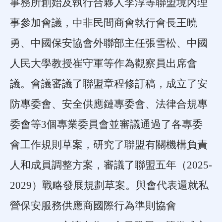
事務所創始及執行合夥人李淳等聯盟境內理
事參加會議，中非民間商會執行會長王曉
勇、中國保安協會外聯部主任張雪松、中國
人民大學教授崔守軍等作為觀察員出席會
議。會議審議了聯盟章程修訂稿，成立了安
防專委會、安全供應鏈專委會、法律合規專
委會等
3
個專業委員會並審議通過了各專委
會工作規則草案，研究了聯盟有關機構負責
人和成員調整方案，審議了聯盟五年（
2025-
2029
）戰略發展規劃草案。與會代表還就
私
營保安服務供應商國際行為準則協會