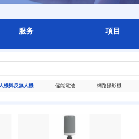
服务
項目
人機與反無人機
儲能電池
網路攝影機
主動驅離裝置